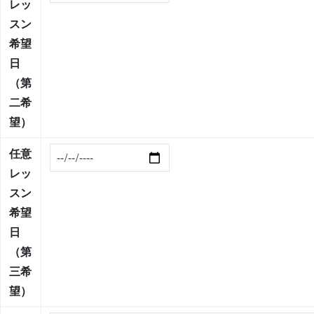
レッ
スン
希望
日
（第
二希
望）
任意
レッ
スン
希望
日
（第
三希
望）