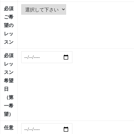
必須
ご希
望の
レッ
スン
必須
レッ
スン
希望
日
（第
一希
望）
任意