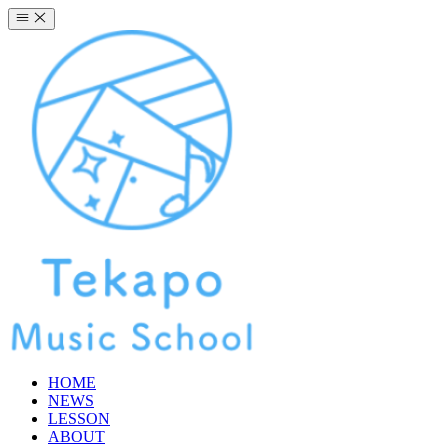
コ
ン
テ
ン
ツ
へ
ス
キ
ッ
プ
HOME
NEWS
LESSON
ABOUT