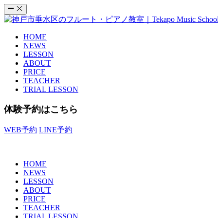
コ
ン
テ
HOME
ン
NEWS
ツ
LESSON
へ
ABOUT
ス
PRICE
キ
TEACHER
TRIAL LESSON
ッ
プ
体験予約はこちら
WEB
予約
LINE
予約
HOME
NEWS
LESSON
ABOUT
PRICE
TEACHER
TRIAL LESSON